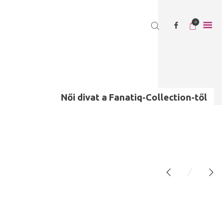
0
FŐOLDAL
KOLLEKCIÓ
FANATIQ COLLECTION
Női divat a Fanatiq-Collection-től
KAPCSOLAT
WEBÁRUHÁZ