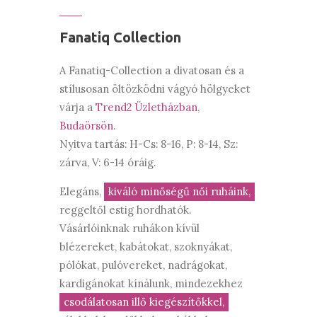
Fanatiq Collection
A Fanatiq-Collection a divatosan és a
stílusosan öltözködni vágyó hölgyeket
várja a
Trend2 Üzletházban
,
Budaörsön
.
Nyitva tartás: H-Cs: 8-16, P: 8-14, Sz:
zárva, V: 6-14 óráig.
Elegáns,
kiváló minőségű női ruháink,
reggeltől estig hordhatók.
Vásárlóinknak ruhákon kívül
blézereket, kabátokat, szoknyákat,
pólókat, pulóvereket, nadrágokat,
kardigánokat kínálunk, mindezekhez
csodálatosan illő kiegészítőkkel,