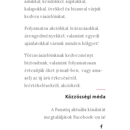
sálakkal, kendőkkel, sapkákkal,
kalapokkal, övekkel és bizsuval várjuk
kedves vásárlóinkat.
Folyamatos akciókkal, leárazásokkal,
árengedményekkel, valamint egyedi
ajánlatokkal várunk minden hölgyet!
Törzsvásárlóinknak kedvezményt
biztosítunk, valamint folyamatosan
értesítjük őket (email-ben, vagy sms-
sel) az új árú érkezéséről,
leértékelésekről, akciókról.
Közzösségi méda
A Fanatiq aktuális kínálatát
megtaláljátok Facebook-on is!